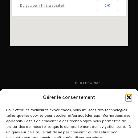
OK
Do you own this website?
PLATEFORME
Fonctionnement
Gérer le consentement
La plateforme de
Partenaires
multidiffusion culturelle
Pour offrir les meilleures expériences, nous utilisons des technologies
Tarifs
telles que les cookies pour stocker et/ou accéder aux informations des
A31V / SOWPROG ·
Modules WordPress
appareils. Le fait de consentir à ces technologies nous permettra de
contact@sowprog.com
traiter des données telles que le comportement de navigation ou les ID
uniques sur ce site. Le fait de ne pas consentir ou de retirer son
consentement peut avoir un effet négatif sur certaines