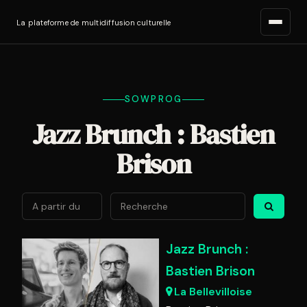
La plateforme de multidiffusion culturelle
SOWPROG
Jazz Brunch : Bastien
Brison
Août
2026
Lun
Mar
Mer
Jeu
Ven
Sam
Di
Jazz Brunch :
27
28
29
30
31
1
2
Bastien Brison
3
4
5
6
7
8
9
La Bellevilloise