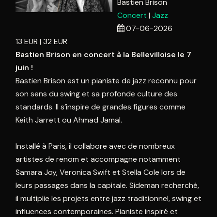
10
11
12
13
14
15
1
Bastien Brison
Concert
Jazz
17
18
19
20
21
22
2
07-06-2026
24
25
26
27
28
29
3
13
EUR
32
EUR
31
1
2
3
4
5
Bastien Brison en concert à la Bellevilloise le 7
juin !
Aujourd'hui
Effacer
Fermer
Bastien Brison est un pianiste de jazz reconnu pour
son sens du swing et sa profonde culture des
standards. Il s’inspire de grandes figures comme
Keith Jarrett ou Ahmad Jamal.
Installé à Paris, il collabore avec de nombreux
artistes de renom et accompagne notamment
Samara Joy, Veronica Swift et Stella Cole lors de
leurs passages dans la capitale. Sideman recherché,
il multiplie les projets entre jazz traditionnel, swing et
influences contemporaines. Pianiste inspiré et