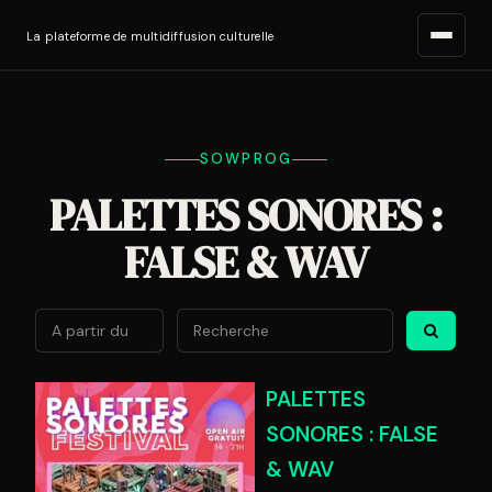
La plateforme de multidiffusion culturelle
SOWPROG
PALETTES SONORES :
FALSE & WAV
Août
2026
Lun
Mar
Mer
Jeu
Ven
Sam
Di
PALETTES
27
28
29
30
31
1
2
SONORES : FALSE
3
4
5
6
7
8
9
& WAV