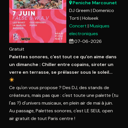
10
11
12
13
14
15
1
Peniche Marcounet
17
18
19
20
21
22
2
DJ Greem
Domenico
Torti
Holseek
24
25
26
27
28
29
3
Concert
Musiques
31
1
2
3
4
5
electroniques
07-06-2026
Aujourd'hui
Effacer
Fermer
Gratuit
Palettes sonores, c'est tout ce qu'on aime dans
un dimanche : Chiller entre copains, siroter un
verre en terrasse, se prélasser sous le soleil...
Ce qu'on vous propose ? Des DJ, des stands de
créateurs, mais pas que : c'est toute une palette (tu
l'as ?) d'univers musicaux, en plein air de mai à juin.
Au passage, Palettes sonores, c'est LE SEUL open
air gratuit de tout Paris centre !