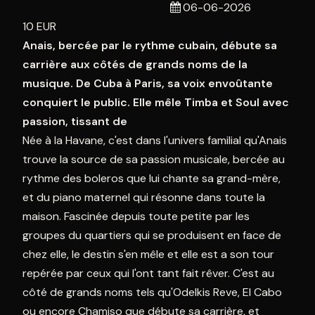
06-06-2026
24
25
26
27
28
29
3
10
EUR
31
1
2
3
4
5
Anais, bercée par le rythme cubain, débute sa
carrière aux côtés de grands noms de la
Aujourd'hui
Effacer
Fermer
musique. De Cuba à Paris, sa voix envoûtante
conquiert le public. Elle mêle Timba et Soul avec
passion, tissant de
Née à la Havane, c'est dans l'univers familial qu'Anais
trouve la source de sa passion musicale, bercée au
rythme des boleros que lui chante sa grand-mère,
et du piano maternel qui résonne dans toute la
maison. Fascinée depuis toute petite par les
groupes du quartiers qui se produisent en face de
chez elle, le destin s'en mêle et elle est a son tour
repérée par ceux qui l'ont tant fait rêver. C'est au
côté de grands noms tels qu'Odelkis Reve, El Cabo
ou encore Chamiso que débute sa carrière, et