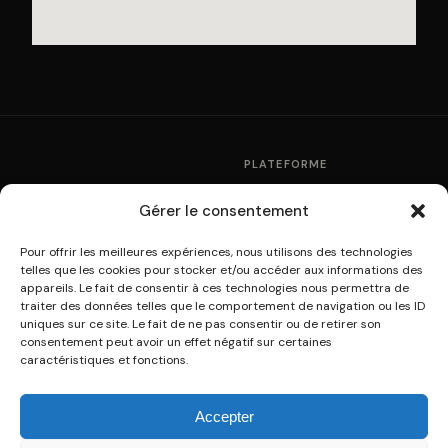
PLATEFORME
Fonctionnement
Gérer le consentement
La plateforme de
Partenaires
multidiffusion culturelle
Pour offrir les meilleures expériences, nous utilisons des technologies
Tarifs
telles que les cookies pour stocker et/ou accéder aux informations des
A31V / SOWPROG ·
Modules WordPress
appareils. Le fait de consentir à ces technologies nous permettra de
contact@sowprog.com
traiter des données telles que le comportement de navigation ou les ID
uniques sur ce site. Le fait de ne pas consentir ou de retirer son
consentement peut avoir un effet négatif sur certaines
RESSOURCES
SOWPROG
caractéristiques et fonctions.
Aide & FAQ
Qui sommes-nous ?
Développeurs · API
Connexion
Accepter
Guide PDF
Créer un compte