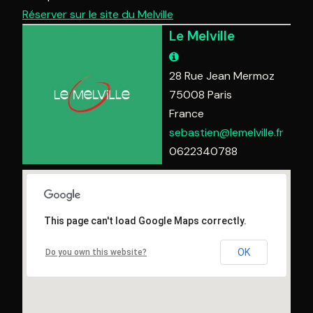
Réserver sur le site du Melville
Le Melville
28 Rue Jean Mermoz
75008
Paris
France
sebastien@lemelville.fr
0622340788
This page can't load Google Maps correctly.
OK
Do you own this website?