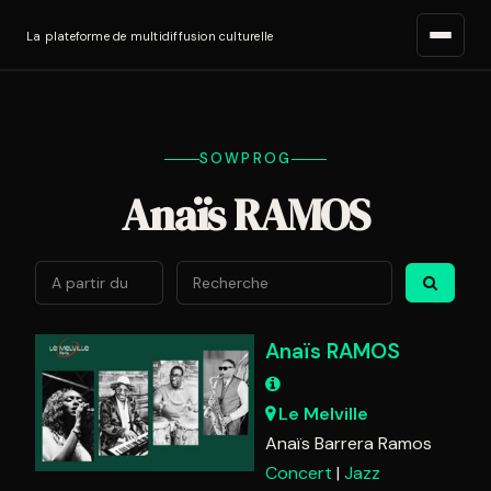
La plateforme de multidiffusion culturelle
SOWPROG
Anaïs RAMOS
Août
2026
Lun
Mar
Mer
Jeu
Ven
Sam
Di
Anaïs RAMOS
27
28
29
30
31
1
2
3
4
5
6
7
8
9
Le Melville
Anaïs Barrera Ramos
10
11
12
13
14
15
1
Concert
Jazz
17
18
19
20
21
22
2