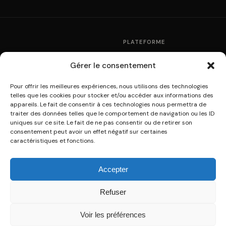
PLATEFORME
Fonctionnement
Gérer le consentement
La plateforme de
Partenaires
multidiffusion culturelle
Tarifs
Pour offrir les meilleures expériences, nous utilisons des technologies
telles que les cookies pour stocker et/ou accéder aux informations des
A31V / SOWPROG ·
Modules WordPress
appareils. Le fait de consentir à ces technologies nous permettra de
contact@sowprog.com
traiter des données telles que le comportement de navigation ou les ID
uniques sur ce site. Le fait de ne pas consentir ou de retirer son
consentement peut avoir un effet négatif sur certaines
RESSOURCES
SOWPROG
caractéristiques et fonctions.
Aide & FAQ
Qui sommes-nous ?
Développeurs · API
Connexion
Accepter
Guide PDF
Créer un compte
Documentation API
Nous contacter
Refuser
Voir les préférences
©2026 Sowprog. Tous droits réservés.
Mentions légales
·
CGUV