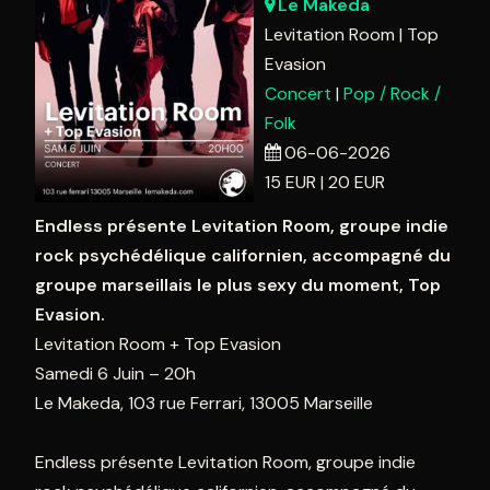
10
11
12
13
14
15
1
Le Makeda
Levitation Room
Top
17
18
19
20
21
22
2
Evasion
24
25
26
27
28
29
3
Concert
Pop / Rock /
31
1
2
3
4
5
Folk
06-06-2026
Aujourd'hui
Effacer
Fermer
15
EUR
20
EUR
Endless présente Levitation Room, groupe indie
rock psychédélique californien, accompagné du
groupe marseillais le plus sexy du moment, Top
Evasion.
Levitation Room + Top Evasion
Samedi 6 Juin – 20h
Le Makeda, 103 rue Ferrari, 13005 Marseille
Endless présente Levitation Room, groupe indie