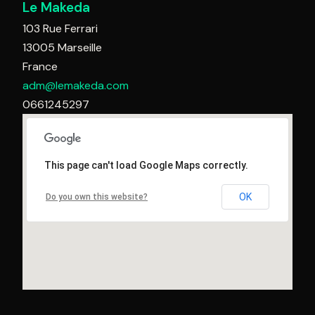
Le Makeda
103 Rue Ferrari
13005
Marseille
France
adm@lemakeda.com
0661245297
This page can't load Google Maps correctly.
OK
Do you own this website?