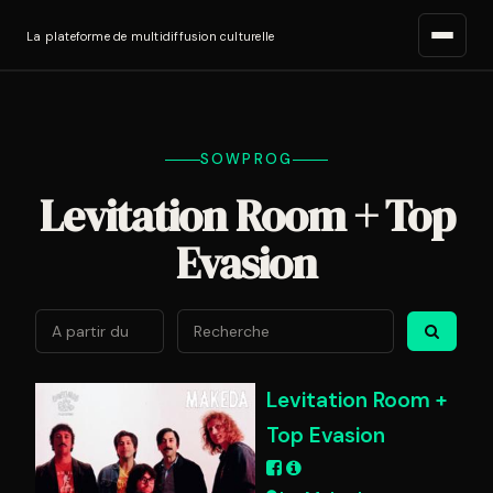
La plateforme de multidiffusion culturelle
SOWPROG
Levitation Room + Top
Evasion
Août
2026
Lun
Mar
Mer
Jeu
Ven
Sam
Di
Levitation Room +
27
28
29
30
31
1
2
Top Evasion
3
4
5
6
7
8
9