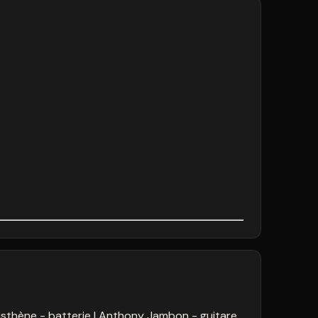
sthène - batterie
Anthony Jambon - guitare