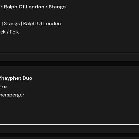
 • Ralph Of London • Stangs
E
Stangs
Ralph Of London
ck / Folk
Phayphet Duo
rre
hersperger