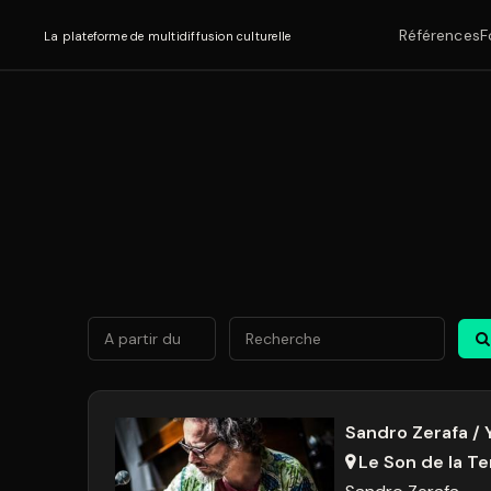
Références
F
La plateforme de multidiffusion culturelle
Août
2026
Lun
Mar
Mer
Jeu
Ven
Sa
27
28
29
30
31
1
Sandro Zerafa / 
Le Son de la Te
3
4
5
6
7
8