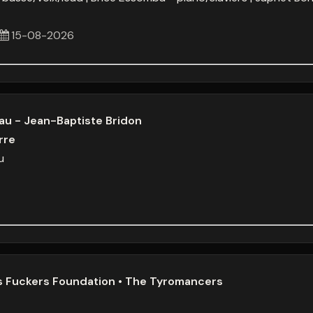
15-08-2026
u - Jean-Baptiste Bridon
rre
u
es Fuckers Foundation • The Tyromancers