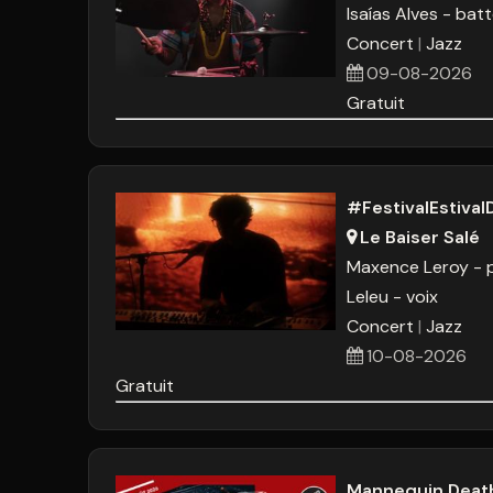
Isaías Alves - batt
Concert
Jazz
09-08-2026
Gratuit
#FestivalEstiv
Le Baiser Salé
Maxence Leroy - 
Leleu - voix
Concert
Jazz
10-08-2026
Gratuit
Mannequin Death