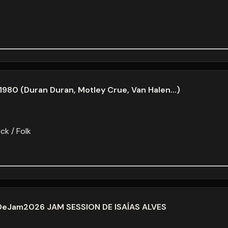
5
16
2
23
9
30
5
6
Fermer
980 (Duran Duran, Motley Crue, Van Halen...)
ck / Folk
lDeJam2026 JAM SESSION DE ISAÍAS ALVES