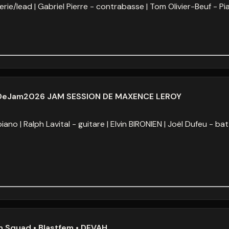
erie/lead
Gabriel Pierre - contrabasse
Tom Olivier-Beuf - Pi
alDeJam2026 JAM SESSION DE MAXENCE LEROY
piano
Ralph Lavital - guitare
Elvin BIRONIEN
Joël Dufeu - bat
 Squad • Blastfem • DEVAH