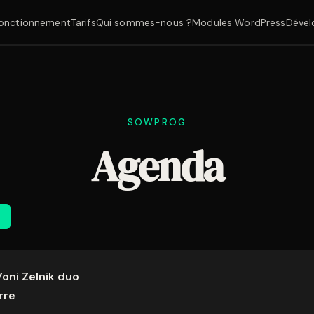
onctionnement
Tarifs
Qui sommes-nous ?
Modules WordPress
Dével
SOWPROG
Agenda
m
Dim
2
Yoni Zelnik duo
rre
9