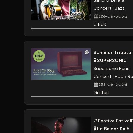
Sandro Zerafa
10
11
12
13
14
1
Concert
Jazz
17
18
19
20
21
2
09-08-2026
24
25
26
27
28
2
0
EUR
31
1
2
3
4
Aujourd'hui
Effacer
Summer Tribute 1
SUPERSONIC
Supersonic Paris
Concert
Pop / Ro
09-08-2026
Gratuit
#FestivalEstiva
Le Baiser Salé