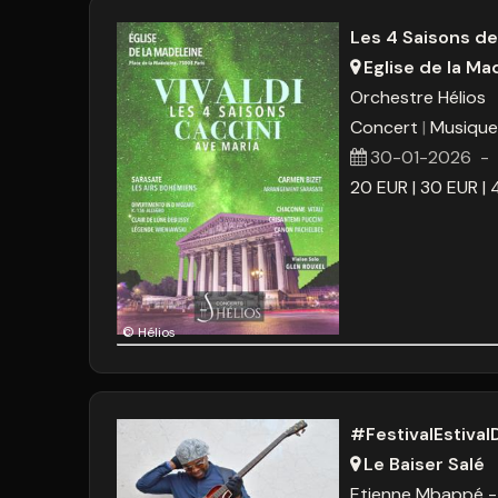
Les 4 Saisons de
Eglise de la Ma
Orchestre Hélios
Concert
Musique
30-01-2026
20
EUR
30
EUR
© Hélios
#FestivalEstiv
Le Baiser Salé
Etienne Mbappé -