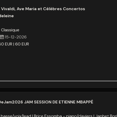
 Vivaldi, Ave Maria et Célèbres Concertos
deleine
 Classique
-
15-12-2026
40
EUR
60
EUR
alDeJam2026 JAM SESSION DE ETIENNE MBAPPÉ
 basse/voix/lead
Brice Essomba - piano/claviers
Japhet Bori