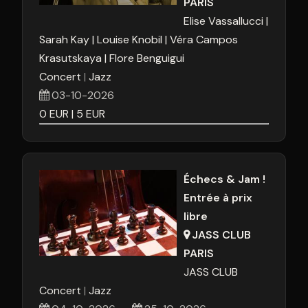
PARIS
24
25
26
27
28
29
3
Elise Vassallucci
Sarah Kay
Louise Knobil
Véra Campos
31
1
2
3
4
5
Krasutskaya
Flore Benguigui
Concert
Jazz
Aujourd'hui
Effacer
Fermer
03-10-2026
0
EUR
5
EUR
Échecs & Jam !
Entrée à prix
libre
JASS CLUB
PARIS
JASS CLUB
Concert
Jazz