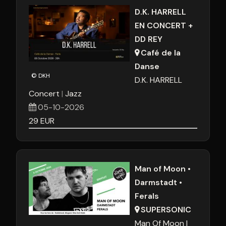
D.K. HARRELL
EN CONCERT +
DD REY
Café de la
Danse
© DKH
D.K. HARRELL
Concert
Jazz
05-10-2026
29
EUR
Man of Moon •
Darmstadt •
Ferals
SUPERSONIC
Man Of Moon