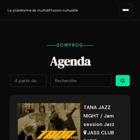
La plateforme de multidiffusion culturelle
SOWPROG
Agenda
Août
2026
Lun
Mar
Mer
Jeu
Ven
Sam
Di
27
28
29
30
31
1
2
TANA JAZZ
NIGHT / Jam
3
4
5
6
7
8
9
session Jazz
10
11
12
13
14
15
1
JASS CLUB
17
18
19
20
21
22
2