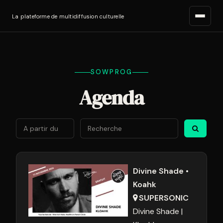
La plateforme de multidiffusion culturelle
SOWPROG
Agenda
Août
2026
Lun
Mar
Mer
Jeu
Ven
Sam
Di
27
28
29
30
31
1
2
Divine Shade •
Koahk
3
4
5
6
7
8
9
SUPERSONIC
10
11
12
13
14
15
1
Divine Shade
17
18
19
20
21
22
2