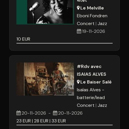
4tet
Le Melville
Eboni Fondren
Concert
Jazz
19-11-2026
10
EUR
#Rdv avec
ISAIAS ALVES
Le Baiser Salé
Isaías Alves -
batterie/lead
Concert
Jazz
20-11-2026
-
20-11-2026
23
EUR
28
EUR
33
EUR