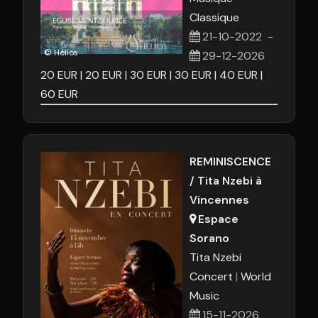
Classique
21-10-2022
-
© Hélios
29-12-2026
20
EUR
20
EUR
30
EUR
30
EUR
40
EUR
60
EUR
REMINISCENCE
/ Tita Nzebi à
Vincennes
Espace
Sorano
Tita Nzebi
Concert
World
Music
15-11-2026