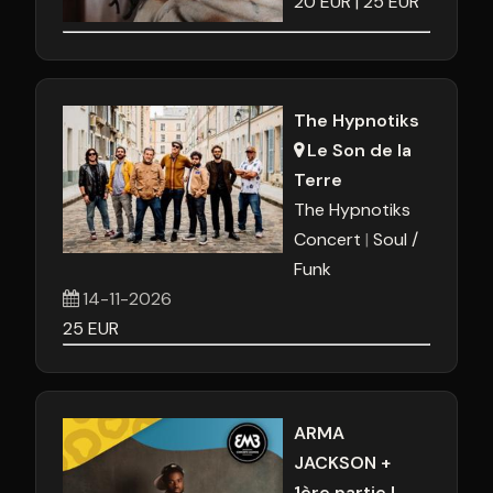
20
EUR
25
EUR
The Hypnotiks
Le Son de la
Terre
The Hypnotiks
Concert
Soul /
Funk
14-11-2026
25
EUR
ARMA
JACKSON +
1ère partie !