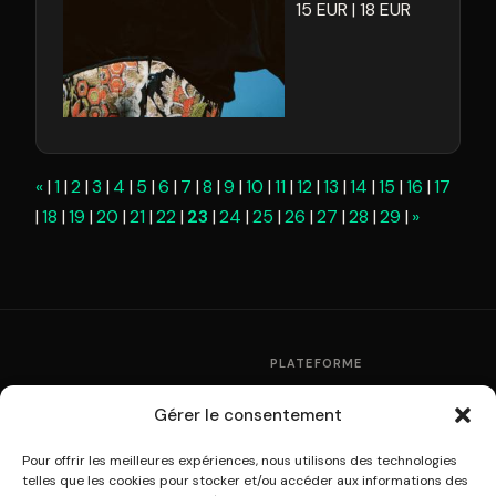
15
EUR
18
EUR
«
1
2
3
4
5
6
7
8
9
10
11
12
13
14
15
16
17
18
19
20
21
22
23
24
25
26
27
28
29
»
PLATEFORME
Fonctionnement
Gérer le consentement
La plateforme de
Partenaires
multidiffusion culturelle
Pour offrir les meilleures expériences, nous utilisons des technologies
Tarifs
telles que les cookies pour stocker et/ou accéder aux informations des
A31V / SOWPROG ·
Modules WordPress