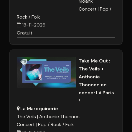
Kloahk
24
25
26
27
28
29
3
Concert
Pop /
Rock / Folk
31
1
2
3
4
5
13-11-2026
Gratuit
Aujourd'hui
Effacer
Fermer
Take Me Out :
The Veils +
Anthonie
Thonnon en
concert à Paris
!
La Maroquinerie
The Veils
Anthonie Thonnon
Concert
Pop / Rock / Folk