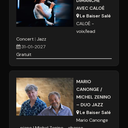
DIMANCHE
AVEC CALOÉ
Le Baiser Salé
CALOÉ -
voix/lead
Concert
Jazz
31-01-2027
Gratuit
MARIO
CANONGE /
MICHEL ZENINO
– DUO JAZZ
Le Baiser Salé
Mario Canonge
– piano
Michel Zenino - cbasse