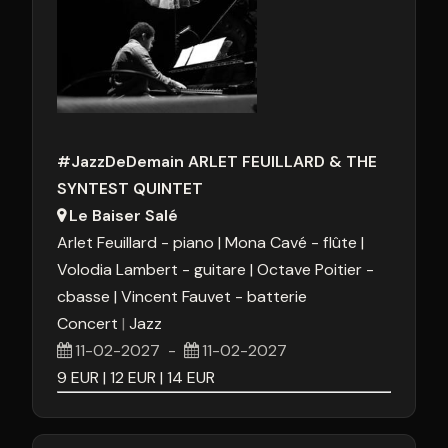
#JazzDeDemain ARLET FEUILLARD & THE
SYNTEST QUINTET
Le Baiser Salé
Arlet Feuillard - piano
Mona Cavé - flûte
Volodia Lambert - guitare
Octave Poitier -
cbasse
Vincent Fauvet - batterie
Concert
Jazz
11-02-2027
-
11-02-2027
9
EUR
12
EUR
14
EUR