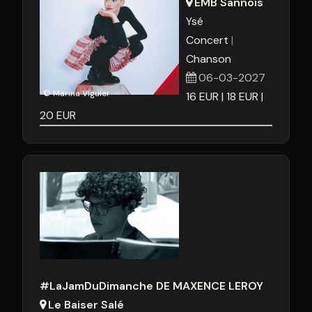
EMB Sannois
Ysé
Concert
Chanson
06-03-2027
© Marina Viguier
16
EUR
18
EUR
20
EUR
#LaJamDuDimanche DE MAXENCE LEROY
Le Baiser Salé