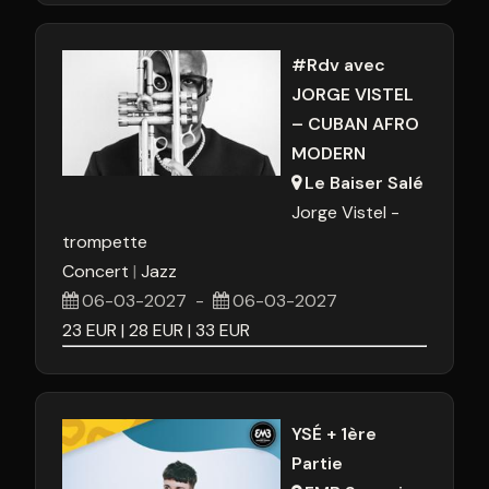
#Rdv avec
JORGE VISTEL
– CUBAN AFRO
MODERN
Le Baiser Salé
Jorge Vistel -
trompette
Concert
Jazz
06-03-2027
-
06-03-2027
23
EUR
28
EUR
33
EUR
YSÉ + 1ère
Partie