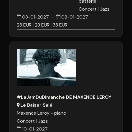
batterie
24
25
26
27
28
29
3
Concert
Jazz
08-01-2027
-
08-01-2027
31
1
2
3
4
5
23
EUR
28
EUR
33
EUR
Aujourd'hui
Effacer
Fermer
#LaJamDuDimanche DE MAXENCE LEROY
Le Baiser Salé
Maxence Leroy - piano
Concert
Jazz
10-01-2027