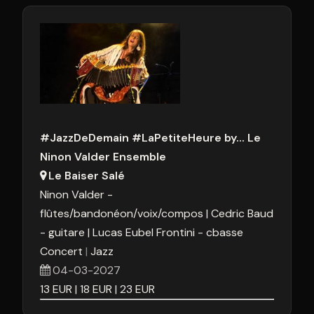
#JazzDeDemain #LaPetiteHeure by... Le
Ninon Valder Ensemble
Le Baiser Salé
Ninon Valder -
flûtes/bandonéon/voix/compos
Cedric Baud
- guitare
Lucas Eubel Frontini - cbasse
Concert
Jazz
04-03-2027
13
EUR
18
EUR
23
EUR