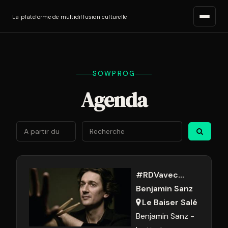
La plateforme de multidiffusion culturelle
SOWPROG
Agenda
Août
2026
Lun
Mar
Mer
Jeu
Ven
Sam
Di
27
28
29
30
31
1
2
#RDVavec...
Benjamin Sanz
3
4
5
6
7
8
9
Le Baiser Salé
10
11
12
13
14
15
1
Benjamin Sanz -
17
18
19
20
21
22
2