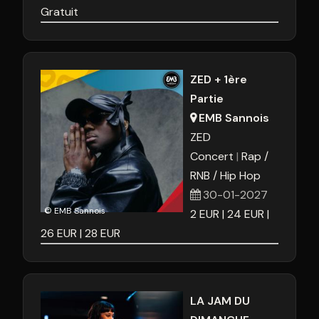
Gratuit
ZED + 1ère
Partie
EMB Sannois
ZED
Concert
Rap /
RNB / Hip Hop
30-01-2027
© EMB Sannois
2
EUR
24
EUR
26
EUR
28
EUR
LA JAM DU