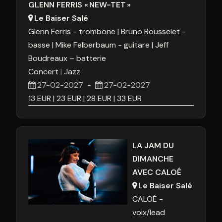
GLENN FERRIS « NEW-TET »
Le Baiser Salé
Glenn Ferris - trombone
Bruno Rousselet -
basse
Mike Felberbaum - guitare
Jeff
Boudreaux – batterie
Concert
Jazz
27-02-2027
-
27-02-2027
13
EUR
23
EUR
28
EUR
33
EUR
LA JAM DU
DIMANCHE
AVEC CALOÉ
Le Baiser Salé
CALOÉ -
voix/lead