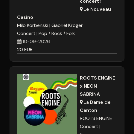
concert !
24
25
26
27
28
29
3
Le Nouveau
Casino
31
1
2
3
4
5
Milo Korbenski
Gabriel Kröger
Concert
Pop / Rock / Folk
Aujourd'hui
Effacer
Fermer
10-09-2026
20
EUR
ROOTS ENGINE
x NEON
SABRINA
La Dame de
Canton
ROOTS ENGINE
Concert