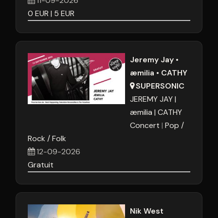
11-09-2026
0
EUR
5
EUR
Jeremy Jay •
æmilia • CATHY
SUPERSONIC
JEREMY JAY
æmilia
CATHY
Concert
Pop /
Rock / Folk
12-09-2026
Gratuit
Nik West