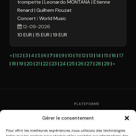
trompette
Leonardo MONTANA
Etienne
Renard
Guilhem Flouzat
Concert
World Music
12-09-2026
10
EUR
15
EUR
19
EUR
«
1
2
3
4
5
6
7
8
9
10
11
12
13
14
15
16
17
18
19
20
21
22
23
24
25
26
27
28
29
»
PLATEFORME
Fonctionnement
Gérer le consentement
La plateforme de
Partenaires
multidiffusion culturelle
Tarifs
Pour offrir les meilleures expériences, nous utilisons des technologies