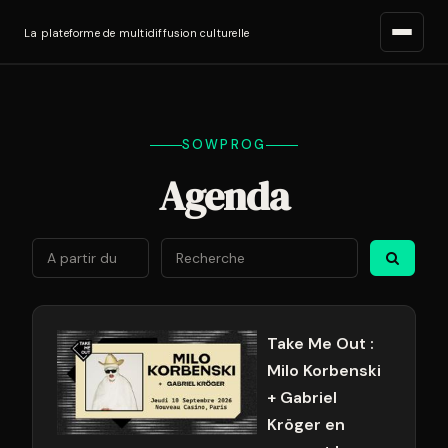
La plateforme de multidiffusion culturelle
SOWPROG
Agenda
Août
2026
Lun
Mar
Mer
Jeu
Ven
Sam
Di
27
28
29
30
31
1
2
Take Me Out :
Milo Korbenski
3
4
5
6
7
8
9
+ Gabriel
10
11
12
13
14
15
1
Kröger en
17
18
19
20
21
22
2