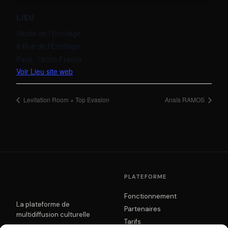
LIEU
Studio de l’Ermitage
8 Rue de l'Ermitage
Paris
,
75020
France
Voir Lieu site web
Levitation Room + Top Evasion
Anaïs RAMOS
PLATEFORME
Fonctionnement
La plateforme de
Partenaires
multidiffusion culturelle
Tarifs