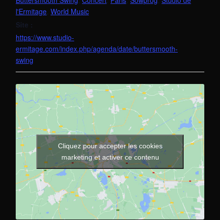
Buttersmooth Swing
,
Concert
,
Paris
,
Sowprog
,
Studio de
l'Ermitage
,
World Music
Site :
https://www.studio-
ermitage.com/index.php/agenda/date/buttersmooth-
swing
Cliquez pour accepter les cookies
marketing et activer ce contenu