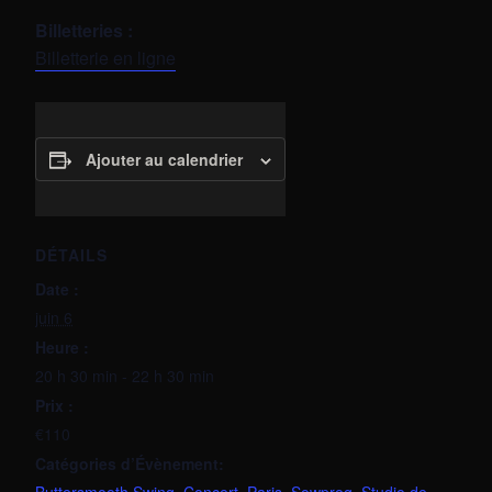
Billetteries :
Billetterie en ligne
Ajouter au calendrier
DÉTAILS
Date :
juin 6
Heure :
20 h 30 min - 22 h 30 min
Prix :
€110
Catégories d’Évènement: