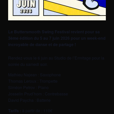
Le Buttersmooth Swing Festival revient pour sa
3ème édition du 5 au 7 juin 2026 pour un week-end
incroyable de danse et de partage !
Rendez-vous le 6 juin au Studio de l’Ermitage pour la
soirée du samedi soir.
Mathieu Najean : Saxophone
Thomas Leroux : Trompette
Siméon Petrov : Piano
Josselin Prud’hom : Contrebasse
David Paycha : Batterie
Tarifs :
à partir de : 110€