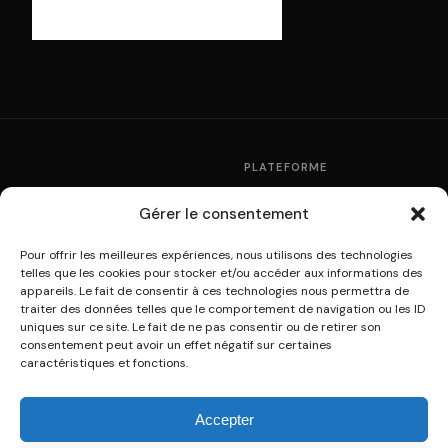
PLATEFORME
Fonctionnement
Gérer le consentement
La plateforme de
Partenaires
multidiffusion culturelle
Pour offrir les meilleures expériences, nous utilisons des technologies
Tarifs
telles que les cookies pour stocker et/ou accéder aux informations des
A31V / SOWPROG ·
Modules WordPress
appareils. Le fait de consentir à ces technologies nous permettra de
contact@sowprog.com
traiter des données telles que le comportement de navigation ou les ID
uniques sur ce site. Le fait de ne pas consentir ou de retirer son
consentement peut avoir un effet négatif sur certaines
RESSOURCES
SOWPROG
caractéristiques et fonctions.
Aide & FAQ
Qui sommes-nous ?
Développeurs · API
Connexion
Accepter
Guide PDF
Créer un compte