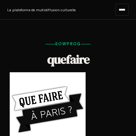
La plateforme de multidiffusion culturelle
SOWPROG
quefaire