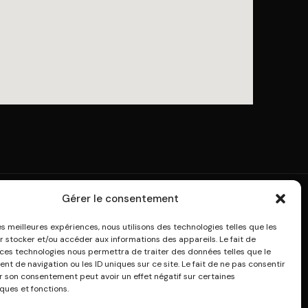
Gérer le consentement
SOWPROG
les meilleures expériences, nous utilisons des technologies telles que les
Qui sommes-nous ?
r stocker et/ou accéder aux informations des appareils. Le fait de
 ces technologies nous permettra de traiter des données telles que le
API
Connexion
t de navigation ou les ID uniques sur ce site. Le fait de ne pas consentir
Créer un compte
er son consentement peut avoir un effet négatif sur certaines
ques et fonctions.
 API
Nous contacter