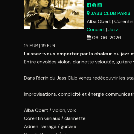
27
28
29
30
31
1
3
4
5
6
7
8
JASS CLUB PARIS
Alba Obert
Corentin
10
11
12
13
14
1
Concert
Jazz
17
18
19
20
21
2
06-06-2026
24
25
26
27
28
2
15
EUR
19
EUR
31
1
2
3
4
Laissez-vous emporter par la chaleur du jazz 
Entre envolées violon, clarinette veloutée, guitare
Aujourd'hui
Effacer
Dans l'écrin du Jass Club venez redécouvrir les st
Improvisations, complicité et énergie communicative
Alba Obert / violon, voix
Corentin Giniaux / clarinette
Adrien Tarraga / guitare