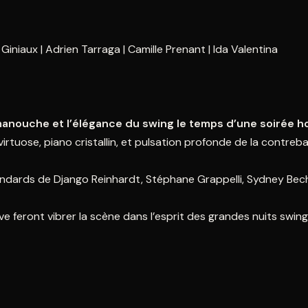
2
9
 Giniaux
Adrien Tarraga
Camille Prenant
Ida Valentina
5
16
2
23
9
30
5
6
manouche et l’élégance du swing le temps d’une soirée 
 virtuose, piano cristallin, et pulsation profonde de la contre
Fermer
andards de Django Reinhardt, Stéphane Grappelli, Sydney Beche
 feront vibrer la scène dans l’esprit des grandes nuits swing,