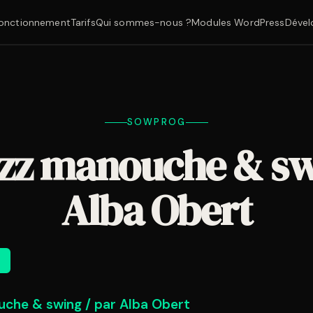
onctionnement
Tarifs
Qui sommes-nous ?
Modules WordPress
Dével
SOWPROG
azz manouche & sw
Alba Obert
m
Dim
uche & swing / par Alba Obert