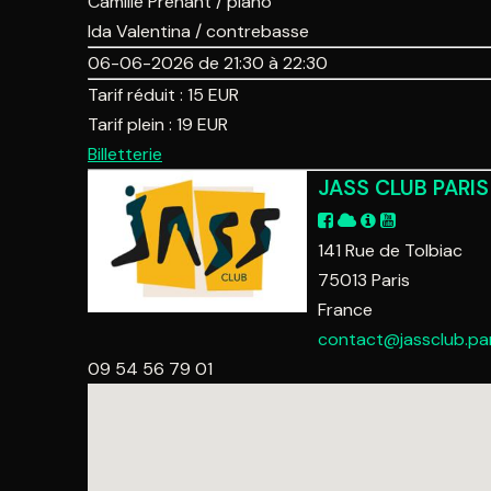
Camille Prenant / piano
Ida Valentina / contrebasse
06-06-2026 de 21:30 à 22:30
Tarif réduit :
15
EUR
Tarif plein :
19
EUR
Billetterie
JASS CLUB PARIS
141 Rue de Tolbiac
75013
Paris
France
contact@jassclub.par
09 54 56 79 01