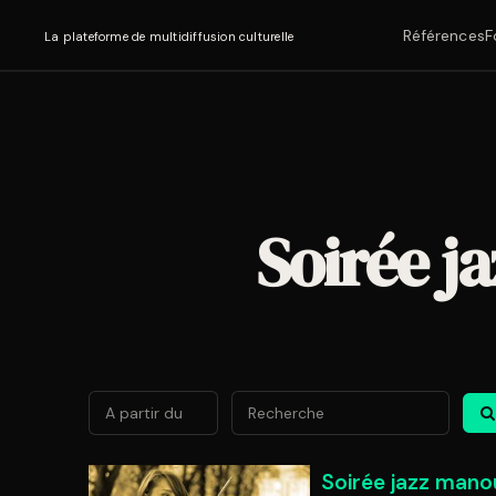
Références
F
La plateforme de multidiffusion culturelle
Soirée j
Août
2026
Lun
Mar
Mer
Jeu
Ven
Sa
Soirée jazz mano