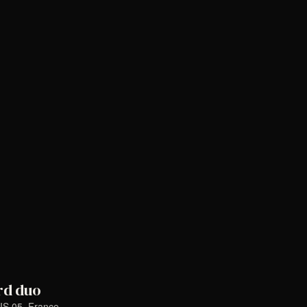
rd duo
IS 05, France