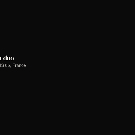
navigation
Évènemen
de
vues
Évènements
n duo
IS 05, France