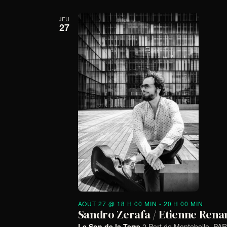
JEU
27
AOÛT 27 @ 18 H 00 MIN
-
20 H 00 MIN
Sandro Zerafa / Etienne Rena
Le Son de la Terre
2 Port de Montebello, PAR