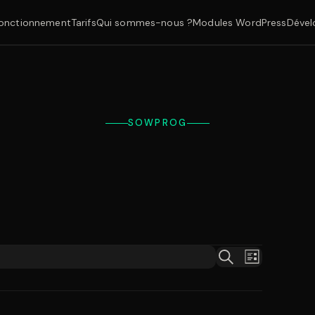
onctionnement
Tarifs
Qui sommes-nous ?
Modules WordPress
Dével
SOWPROG
Navigation
Recherche
Recherche
Liste
de
et
vues