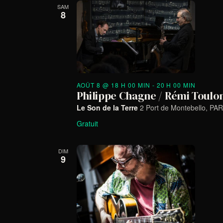
date.
SAM
8
AOÛT 8 @ 18 H 00 MIN
-
20 H 00 MIN
Philippe Chagne / Rémi Toulo
Le Son de la Terre
2 Port de Montebello, PAR
Gratuit
DIM
9